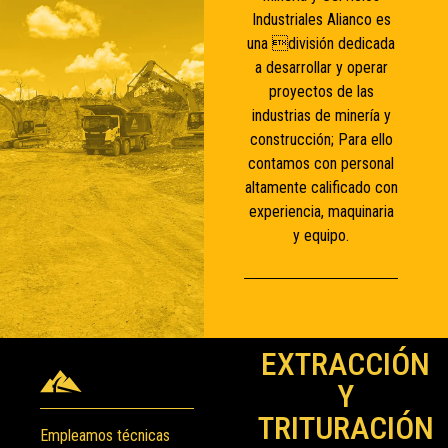
Industriales Alianco es
una división dedicada
a desarrollar y operar
proyectos de las
industrias de minería y
construcción; Para ello
contamos con personal
altamente calificado con
experiencia, maquinaria
y equipo.
EXTRACCIÓN
Y
TRITURACIÓN
Empleamos técnicas